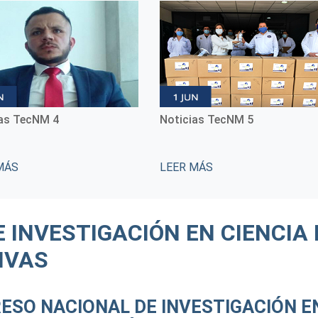
ias TecNM 5
Conmemoración del Día
Internacional de las Mujeres
Indígenas
MÁS
LEER MÁS
 INVESTIGACIÓN EN CIENCIA 
IVAS
RESO NACIONAL DE INVESTIGACIÓN E