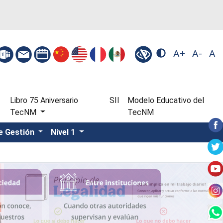
A+
A-
A
Libro 75 Aniversario
SII
Modelo Educativo del
TecNM
TecNM
e Gestión
Nivel 1