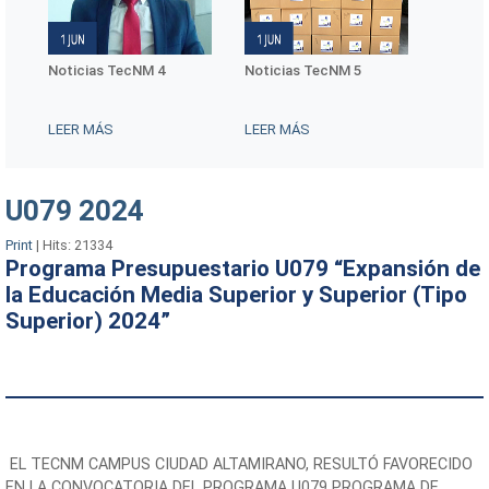
Noticias TecNM 4
Noticias TecNM 5
Conmem
Interna
Mujere
LEER MÁS
LEER MÁS
LEER 
U079 2024
Print
|
Hits: 21334
Programa Presupuestario U079 “Expansión de
la Educación Media Superior y Superior (Tipo
Superior) 2024”
EL TECNM CAMPUS CIUDAD ALTAMIRANO, RESULTÓ FAVORECIDO
EN LA CONVOCATORIA DEL PROGRAMA U079 PROGRAMA DE