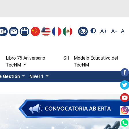
A+
A-
A
Libro 75 Aniversario
SII
Modelo Educativo del
TecNM
TecNM
e Gestión
Nivel 1