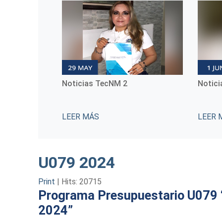
 Día
Noticias TecNM 2
Notic
 Mujeres
LEER MÁS
LEER 
U079 2024
Print
|
Hits: 20715
Programa Presupuestario U079 “E
2024”