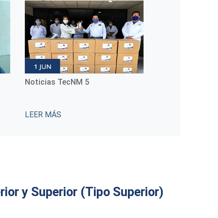
Noticias TecNM 5
Conmemoración 
Internacional de
Indígenas
LEER MÁS
LEER MÁS
or y Superior (Tipo Superior)